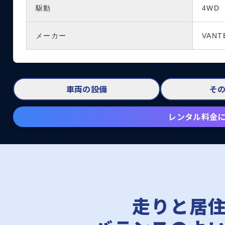
駆動
4WD
メーカー
VANT
車両の設備
そ
レンタル料金
走りと居