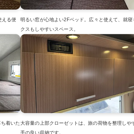
使える便
明るい窓が心地よい2Fベッド。広々と使えて、就寝
クスもしやすいスペース。
落ち着いた
大容量の上部クローゼットは、旅の荷物を整理しや
手の良い収納です。