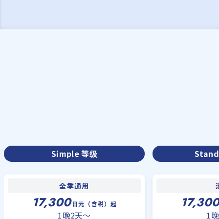
Simple 等级
Stan
全季通用
17,300
17,30
日元（含税）起
1晚2天〜
1