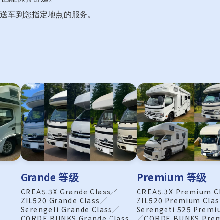
及送车到您指定地点的服务。
Grande 等级
Premium 等级
CREA5.3X Grande Class／
CREA5.3X Premium C
ZIL520 Grande Class／
ZIL520 Premium Cla
Serengeti Grande Class／
Serengeti 525 Premi
CORDE BUNKS Grande Class
／CORDE BUNKS Pre