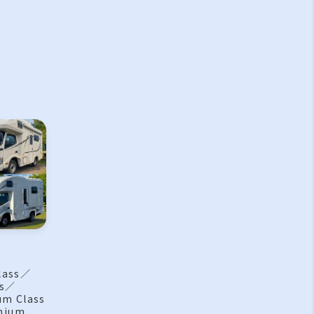
lass／
ss／
um Class
mium