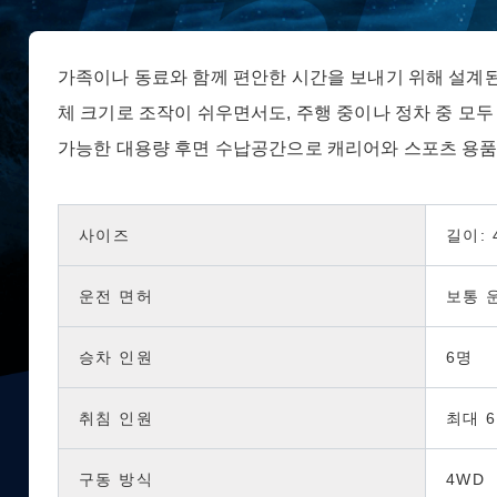
가족이나 동료와 함께 편안한 시간을 보내기 위해 설계된 인기 모
체 크기로 조작이 쉬우면서도, 주행 중이나 정차 중 모두
가능한 대용량 후면 수납공간으로 캐리어와 스포츠 용품
사이즈
길이: 
운전 면허
보통 
승차 인원
6명
취침 인원
최대 6
구동 방식
4WD