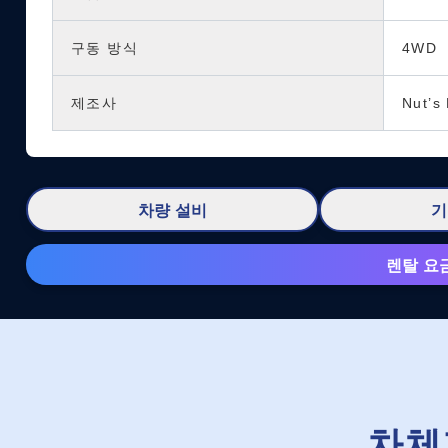
구동 방식
4WD
제조사
Nut’s
차량 설비
기
렌탈 요
차체