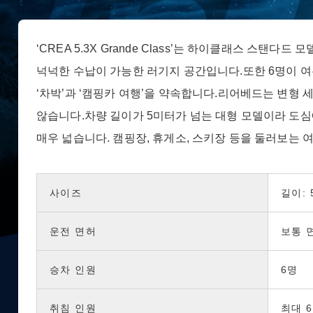
‘CREA 5.3X Grande Class’는 하이클래스 스탠
넉넉한 수납이 가능한 러기지 공간입니다.또한 6명이 여
‘차박’과 ‘캠핑카 여행’을 약속합니다.리어베드는 변형 세
않습니다.차량 길이가 5미터가 넘는 대형 모델이라 도심
매우 넓습니다. 캠핑장, 휴게소, 스키장 등을 둘러보는
사이즈
길이: 
운전 면허
보통 
승차 인원
6명
취침 인원
최대 6